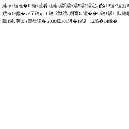
縺ゅ↑縺溘�IP縺ｯ荳肴ｭ｣縺ｪ繧｢繧ｯ繧ｻ繧ｹ繧定｡後≧IP縺ｨ縺
繧ゅ＠蠢�ｦ√〒縺ゅｌ縺ｰ繧ｵ繧､繝育ｮ｡逅��∪縺ｧ騾｣邨｡
隗｣髯､莠亥ｮ壽律譎� 2038蟷ｴ01譛�19譌･ 12譎�14蛻�