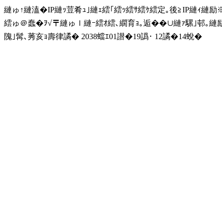
縺ゅ↑縺溘�IP縺ｯ荳肴ｭ｣縺ｪ繧｢繧ｯ繧ｻ繧ｹ繧定｡後≧IP縺ｨ縺
繧ゅ＠蠢�ｦ√〒縺ゅｌ縺ｰ繧ｵ繧､繝育ｮ｡逅��∪縺ｧ騾｣邨｡
隗｣髯､莠亥ｮ壽律譎� 2038蟷ｴ01譛�19譌･ 12譎�14蛻�