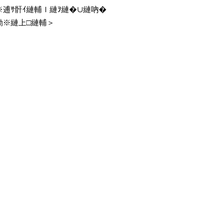
励※逋ｻ骭ｲ縺輔ｌ縺ｦ縺�∪縺吶�
縺励※縺上□縺輔＞