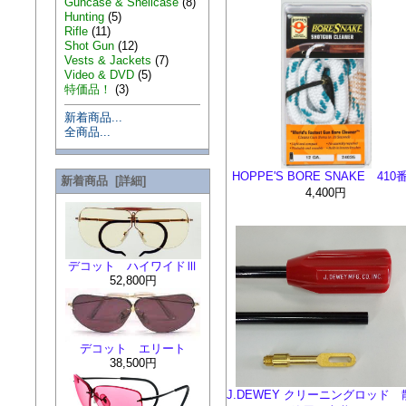
Guncase & Shellcase
(8)
Hunting
(5)
Rifle
(11)
Shot Gun
(12)
Vests & Jackets
(7)
Video & DVD
(5)
特価品！
(3)
新着商品...
全商品...
HOPPE'S BORE SNAKE 410
新着商品 [詳細]
4,400円
デコット ハイワイドⅢ
52,800円
デコット エリート
38,500円
J.DEWEY クリーニングロッド 