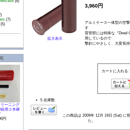
hellcase
(8)
3,960円
)
ets
(7)
アルミケース一体型の空
(5)
す
雷管部には特殊な『Dead 
用しているので
拡大表示
撃針にやさしく、大変長
細]
カートに入れる
5 在庫数
 クリーニング
弾銃用２本継
ぎ
この商品は 2009年 12月 19日 (Sat)
00円
た。