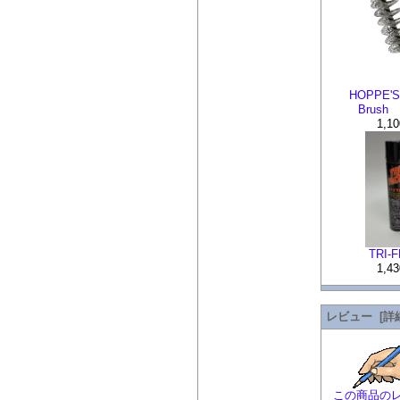
HOPPE'S 
Brush
1,1
TRI-
1,4
レビュー [詳
この商品の