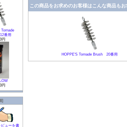
この商品をお求めのお客様はこんな商品もお
Tornade
 12番用
00円
HOPPE'S Tornade Brush 20番用
FLOW
30円
細]
レビューを書