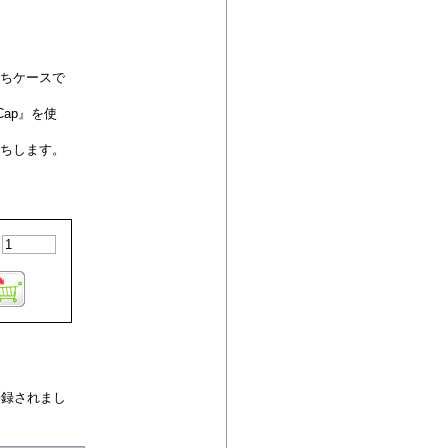
撃ちケースで
Cap』を使
持ちします。
:
 に登録されまし