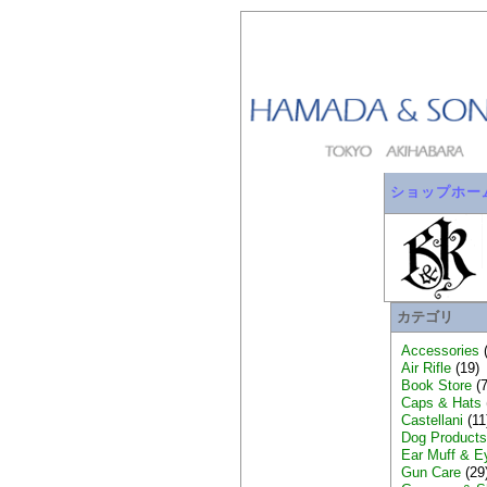
ショップホー
カテゴリ
Accessories
(
Air Rifle
(19)
Book Store
(7
Caps & Hats
Castellani
(11
Dog Product
Ear Muff & E
Gun Care
(29