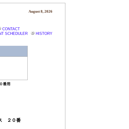
August 8, 2026
CONTACT
NT SCHEDULER
HISTORY
２０番用
ース ２０番