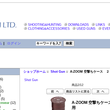
SHOOTING&HUNTING
DOWNLOADS
LINKS
CLOTHING&ACCESSORIES
USED GUNS
EVE
ム
|
ログイン
ショップホーム
::
Shot Gun
:: A-ZOOM 空撃ちケース 
6)
Shot Gun
商品2/12
)
(2)
)
s
(5)
A-ZOOM 空撃ちケ
yewear
(12)
)
用