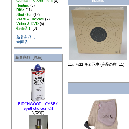
Guncase & Shellcase
(8)
商品画像
Hunting
(5)
Rifle
(11)
Shot Gun
(12)
Vests & Jackets
(7)
Video & DVD
(5)
特価品！
(3)
新着商品...
全商品...
新着商品 [詳細]
11
から
11
を表示中 (商品の数:
11
)
BIRCHWOOD CASEY
Synthetic Gun Oil
3,520円