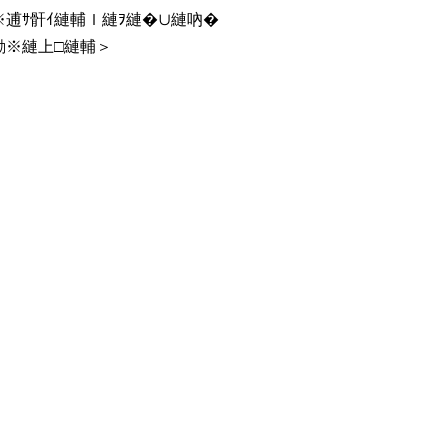
励※逋ｻ骭ｲ縺輔ｌ縺ｦ縺�∪縺吶�
縺励※縺上□縺輔＞