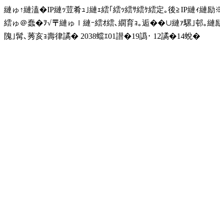
縺ゅ↑縺溘�IP縺ｯ荳肴ｭ｣縺ｪ繧｢繧ｯ繧ｻ繧ｹ繧定｡後≧IP縺ｨ縺
繧ゅ＠蠢�ｦ√〒縺ゅｌ縺ｰ繧ｵ繧､繝育ｮ｡逅��∪縺ｧ騾｣邨｡
隗｣髯､莠亥ｮ壽律譎� 2038蟷ｴ01譛�19譌･ 12譎�14蛻�