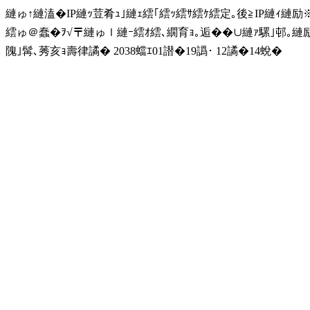
縺ゅ↑縺溘�IP縺ｯ荳肴ｭ｣縺ｪ繧｢繧ｯ繧ｻ繧ｹ繧定｡後≧IP縺ｨ縺
繧ゅ＠蠢�ｦ√〒縺ゅｌ縺ｰ繧ｵ繧､繝育ｮ｡逅��∪縺ｧ騾｣邨｡
隗｣髯､莠亥ｮ壽律譎� 2038蟷ｴ01譛�19譌･ 12譎�14蛻�