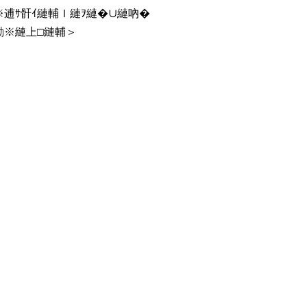
励※逋ｻ骭ｲ縺輔ｌ縺ｦ縺�∪縺吶�
縺励※縺上□縺輔＞