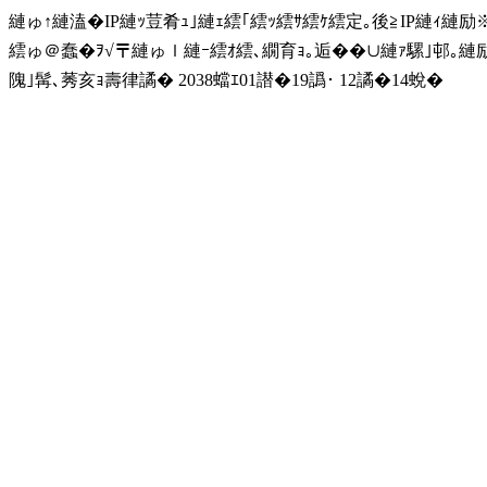
縺ゅ↑縺溘�IP縺ｯ荳肴ｭ｣縺ｪ繧｢繧ｯ繧ｻ繧ｹ繧定｡後≧IP縺ｨ縺
繧ゅ＠蠢�ｦ√〒縺ゅｌ縺ｰ繧ｵ繧､繝育ｮ｡逅��∪縺ｧ騾｣邨｡
隗｣髯､莠亥ｮ壽律譎� 2038蟷ｴ01譛�19譌･ 12譎�14蛻�