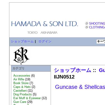
SHOOTING
CLOTHING
ショップホーム
|
ログイン
カテゴリ
ショップホーム
::
Gu
Accessories
(6)
IIJN0512
Air Rifle
(19)
Book Store
(7)
Guncase & Shellca
Caps & Hats
(2)
Castellani
(11)
Dog Products
(5)
Ear Muff & Eyewear
(12)
Gun Care
(29)