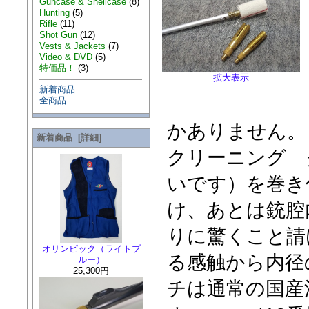
Guncase & Shellcase
(8)
Hunting
(5)
Rifle
(11)
Shot Gun
(12)
Vests & Jackets
(7)
Video & DVD
(5)
特価品！
(3)
拡大表示
新着商品...
全商品...
かありません。
新着商品 [詳細]
クリーニング 
いです）を巻き
け、あとは銃腔
りに驚くこと請
オリンピック（ライトブ
る感触から内径
ルー）
25,300円
チは通常の国産洗