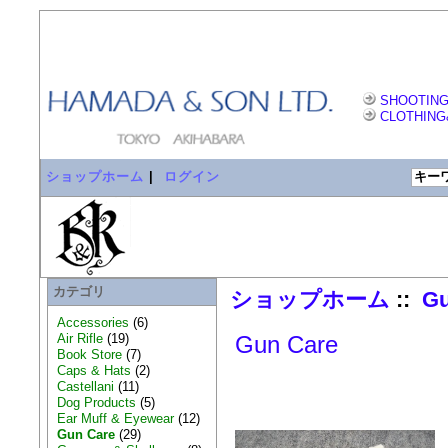
SHOOTING
CLOTHING
ショップホーム
|
ログイン
カテゴリ
ショップホーム
::
Gu
Accessories
(6)
Air Rifle
(19)
Gun Care
Book Store
(7)
Caps & Hats
(2)
Castellani
(11)
Dog Products
(5)
Ear Muff & Eyewear
(12)
Gun Care
(29)