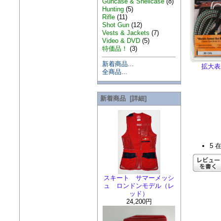
Guncase & Shellcase
(8)
Hunting
(5)
Rifle
(11)
Shot Gun
(12)
Vests & Jackets
(7)
Video & DVD
(5)
特価品！
(3)
新着商品...
拡大表
全商品...
新着商品 [詳細]
5 
スキート サマーメッシ
ュ ロンドンモデル（レ
ッド）
24,200円