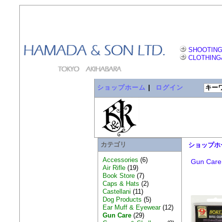
SHOOTING
CLOTHING
ショップホーム
|
ログイン
カテゴリ
ショップホ
Accessories
(6)
Gun Care
Air Rifle
(19)
Book Store
(7)
Caps & Hats
(2)
Castellani
(11)
Dog Products
(5)
Ear Muff & Eyewear
(12)
Gun Care
(29)